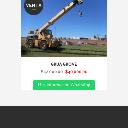
VENTA
GRUA GROVE
Original
Current
$
42,000.00
$
40,000.00
price
price
Mas información WhatsApp
was:
is:
$42,000.00.
$40,000.00.