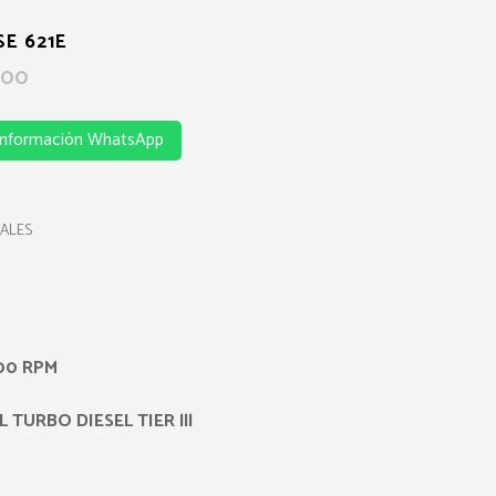
E 621E
Current
.00
price
is:
información WhatsApp
$60,000.00.
ALES
100 RPM
 TURBO DIESEL TIER lll