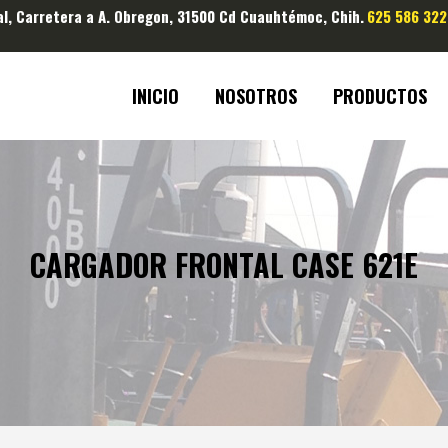
al, Carretera a A. Obregon, 31500 Cd Cuauhtémoc, Chih.
625 586 322
INICIO
NOSOTROS
PRODUCTOS
CARGADOR FRONTAL CASE 621E