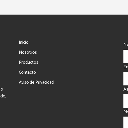
$60,000.00
Inicio
No
Nosotros
Productos
Em
Contacto
Aviso de Privacidad
do
A
ado,
Me