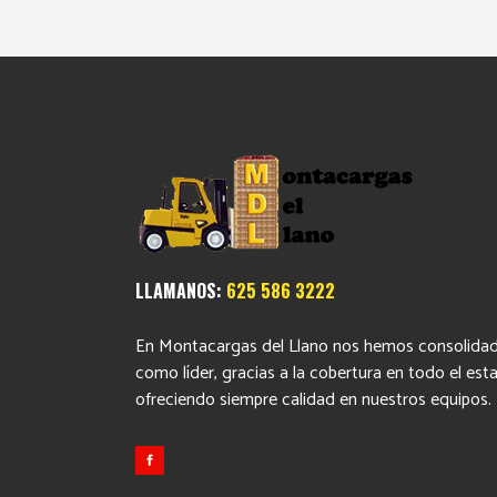
$39,000.00.
$35,000.00.
LLAMANOS:
625 586 3222
En Montacargas del Llano nos hemos consolida
como líder, gracias a la cobertura en todo el est
ofreciendo siempre calidad en nuestros equipos.