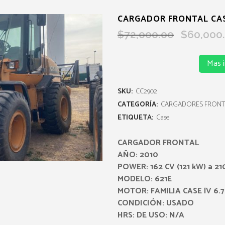
CARGADOR FRONTAL CAS
Original
$
72,000.00
$
60,000
price
was:
Mas 
$72,000.00.
SKU:
CC2902
CATEGORÍA:
CARGADORES FRONT
ETIQUETA:
Case
CARGADOR FRONTAL
AÑO: 2010
POWER: 162 CV (121 kW) a 2
MODELO: 621E
MOTOR: FAMILIA CASE lV 6.7L
CONDICIÓN: USADO
HRS: DE USO: N/A