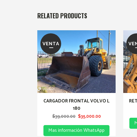
RELATED PRODUCTS
VENTA
VE
CARGADOR FRONTAL VOLVO L
RE
180
Original
Current
$
39,000.00
$
35,000.00
M
price
price
Mas información WhatsApp
was:
is: