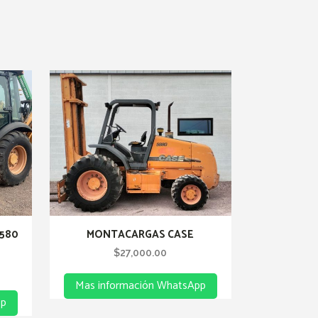
580
MONTACARGAS CASE
$
27,000.00
Current
Mas información WhatsApp
price
pp
is: