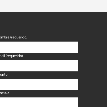
.
$54,000.00.
mbre (requerido)
ail (requerido)
sunto
nsaje