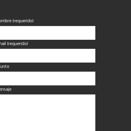
mbre (requerido)
ail (requerido)
sunto
nsaje