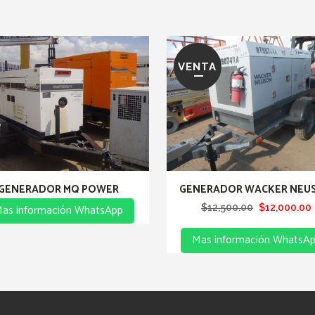
VENTA
GENERADOR MQ POWER
GENERADOR WACKER NEU
as información WhatsApp
Original
$
12,500.00
$
12,000.00
price
Mas información WhatsA
was:
i
$12,500.00.