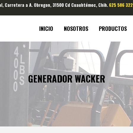
al, Carretera a A. Obregon, 31500 Cd Cuauhtémoc, Chih.
625 586 322
INICIO
NOSOTROS
PRODUCTOS
GENERADOR WACKER