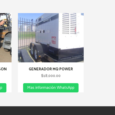
SON
GENERADOR MQ POWER
Current
$
18,000.00
price
pp
Mas información WhatsApp
s:
$12,000.00.