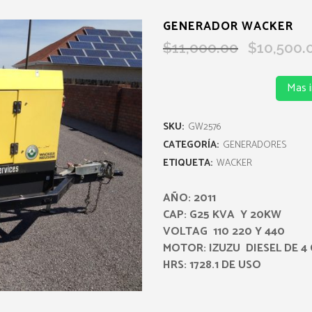
GENERADOR WACKER
Original
$
11,000.00
$
10,500.
price
was:
Mas 
$11,000.00.
SKU:
GW2576
CATEGORÍA:
GENERADORES
ETIQUETA:
WACKER
AÑO: 2011
CAP: G25 KVA Y 20KW
VOLTAG 110 220 Y 440
MOTOR: IZUZU DIESEL DE 4 
HRS: 1728.1 DE USO