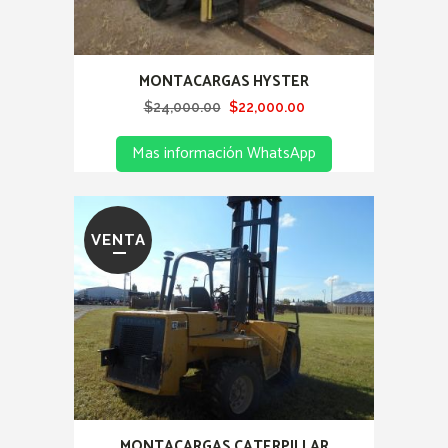
MONTACARGAS HYSTER
Original
Current
$
24,000.00
$
22,000.00
price
price
Mas información WhatsApp
was:
is:
$24,000.00.
$22,000.00.
VENTA
MONTACARGAS CATERPILLAR