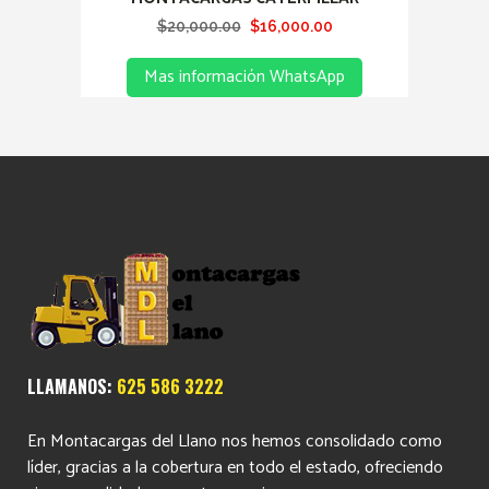
Original
Current
$
20,000.00
$
16,000.00
price
price
Mas información WhatsApp
was:
is:
$20,000.00.
$16,000.00.
LLAMANOS:
625 586 3222
En Montacargas del Llano nos hemos consolidado como
líder, gracias a la cobertura en todo el estado, ofreciendo