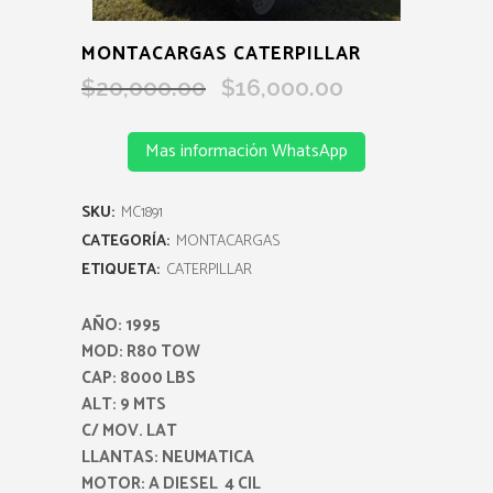
MONTACARGAS CATERPILLAR
Original
Current
$
20,000.00
$
16,000.00
price
price
was:
is:
Mas información WhatsApp
$20,000.00.
$16,000.00.
SKU:
MC1891
CATEGORÍA:
MONTACARGAS
ETIQUETA:
CATERPILLAR
AÑO: 1995
MOD: R80 TOW
CAP: 8000 LBS
ALT: 9 MTS
C/ MOV. LAT
LLANTAS: NEUMATICA
MOTOR: A DIESEL 4 CIL