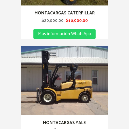
MONTACARGAS CATERPILLAR
Original
Current
$
20,000.00
$
16,000.00
price
price
Mas información WhatsApp
was:
is:
$20,000.00.
$16,000.00.
MONTACARGAS YALE