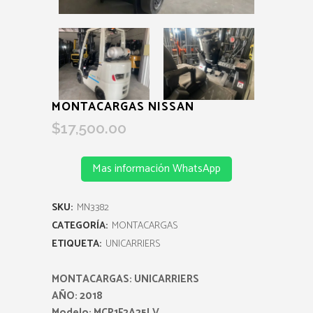
MONTACARGAS NISSAN
$
17,500.00
Mas información WhatsApp
SKU:
MN3382
CATEGORÍA:
MONTACARGAS
ETIQUETA:
UNICARRIERS
MONTACARGAS: UNICARRIERS
AÑO: 2018
Modelo: MCP1F2A25LV