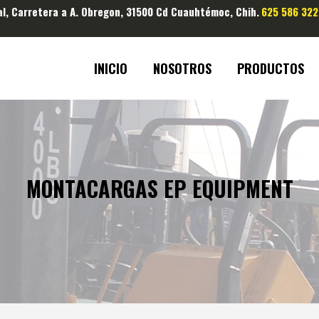
al, Carretera a A. Obregon, 31500 Cd Cuauhtémoc, Chih.
625 586 322
INICIO
NOSOTROS
PRODUCTOS
MONTACARGAS EP EQUIPMENT