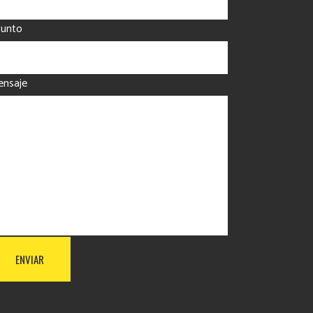
sunto
nsaje