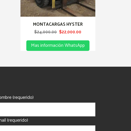
MONTACARGAS HYSTER
Original
Current
$
24,000.00
$
22,000.00
price
price
Mas información WhatsApp
was:
is:
$24,000.00.
$22,000.00.
mbre (requerido)
ail (requerido)