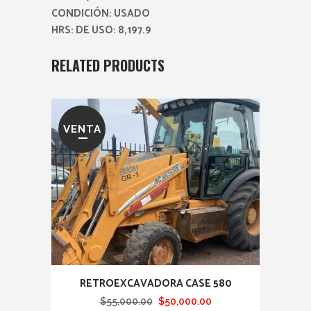
CONDICIÓN: USADO
HRS: DE USO: 8,197.9
RELATED PRODUCTS
VENTA
RETROEXCAVADORA CASE 580
Original
Current
$
55,000.00
$
50,000.00