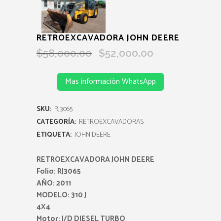
RETROEXCAVADORA JOHN DEERE
Original
Current
$
58,000.00
$
52,000.00
price
price
was:
is:
Mas información WhatsApp
$58,000.00.
$52,000.00.
SKU:
RJ3065
CATEGORÍA:
RETROEXCAVADORAS
ETIQUETA:
JOHN DEERE
RETROEXCAVADORA JOHN DEERE
Folio: RJ3065
AÑO: 2011
MODELO: 310 J
4X4
Motor: J/D DIESEL TURBO