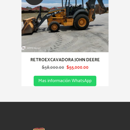
RETROEXCAVADORA JOHN DEERE
Original
Current
$
58,000.00
$
55,000.00
price
price
Mas información WhatsApp
was:
is:
$58,000.00.
$55,000.00.