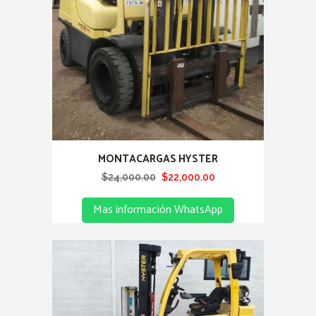
MONTACARGAS HYSTER
Original
Current
$
24,000.00
$
22,000.00
price
price
Mas información WhatsApp
was:
is:
$24,000.00.
$22,000.00.