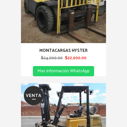
MONTACARGAS HYSTER
Original
Current
$
24,000.00
$
22,000.00
price
price
Mas información WhatsApp
was:
is:
$24,000.00.
$22,000.00.
VENTA